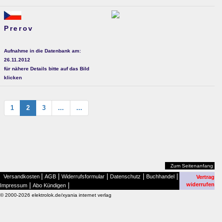
Prerov
Aufnahme in die Datenbank am:
26.11.2012
für nähere Details bitte auf das Bild
klicken
1
2
3
...
...
Zum Seitenanfang
|
|
|
|
|
Versandkosten
AGB
Widerrufsformular
Datenschutz
Buchhandel
Vertrag
|
|
widerrufen
Impressum
Abo Kündigen
© 2000-2026 elektrolok.de/xyania internet verlag