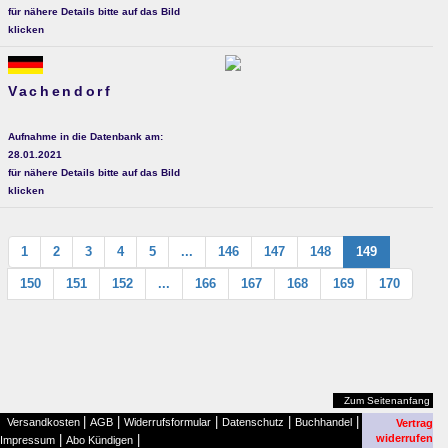
für nähere Details bitte auf das Bild
klicken
Vachendorf
Aufnahme in die Datenbank am:
28.01.2021
für nähere Details bitte auf das Bild
klicken
1
2
3
4
5
...
146
147
148
149
150
151
152
...
166
167
168
169
170
Zum Seitenanfang
|
|
|
|
|
Versandkosten
AGB
Widerrufsformular
Datenschutz
Buchhandel
Vertrag
|
|
widerrufen
Impressum
Abo Kündigen