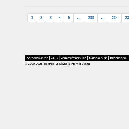
1
2
3
4
5
...
233
...
234
23
|
|
|
|
Versandkosten
AGB
Widerrufsformular
Datenschutz
Buchhandel
© 2000-2026 elektrolok.de/xyania internet verlag