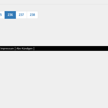
5
236
237
238
|
|
|
Impressum
Abo Kündigen