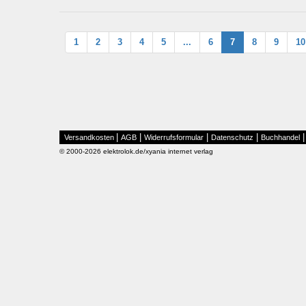
1
2
3
4
5
...
6
7
8
9
10
|
|
|
|
Versandkosten
AGB
Widerrufsformular
Datenschutz
Buchhandel
© 2000-2026 elektrolok.de/xyania internet verlag