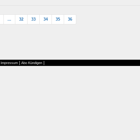
...
32
33
34
35
36
|
|
|
Impressum
Abo Kündigen