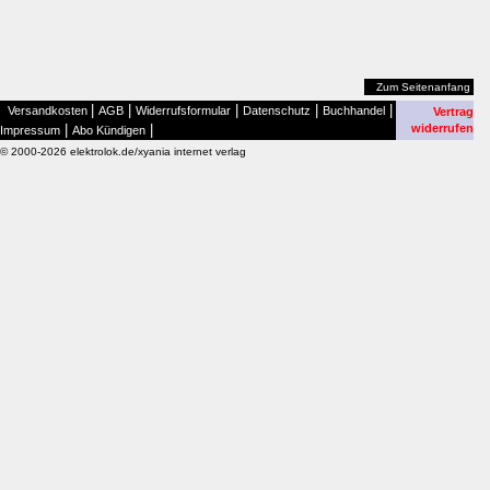
Zum Seitenanfang
|
|
|
|
|
Versandkosten
AGB
Widerrufsformular
Datenschutz
Buchhandel
Vertrag
|
|
widerrufen
Impressum
Abo Kündigen
© 2000-2026 elektrolok.de/xyania internet verlag