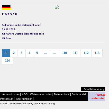
Passau
Aufnahme in die Datenbank am:
03.12.2024
für nähere Details bitte auf das Bild
klicken
1
2
3
4
5
...
...
110
111
112
113
114
Zum Seitenanfang
|
|
|
|
|
Versandkosten
AGB
Widerrufsformular
Datenschutz
Buchhandel
Vertrag
|
|
widerrufen
Impressum
Abo Kündigen
© 2000-2026 elektrolok.de/xyania internet verlag