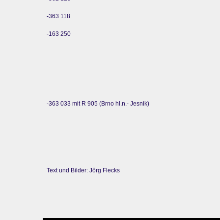
-363 118
-163 250
-363 033 mit R 905 (Brno hl.n.- Jesnik)
Text und Bilder: Jörg Flecks