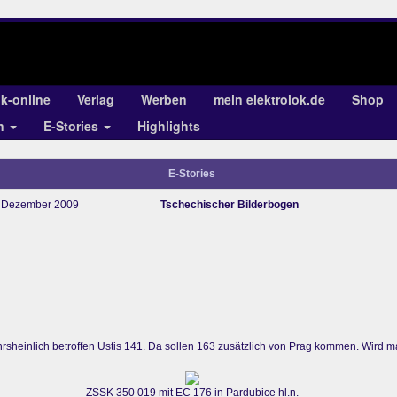
ok-online
Verlag
Werben
mein elektrolok.de
Shop
en
E-Stories
Highlights
E-Stories
Dezember 2009
Tschechischer Bilderbogen
rsheinlich betroffen Ustis 141. Da sollen 163 zusätzlich von Prag kommen. Wird m
ZSSK 350 019 mit EC 176 in Pardubice hl.n.