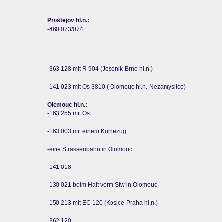
Prostejov hl.n.:
-460 073/074
-363 128 mit R 904 (Jesenik-Brno hl.n.)
-141 023 mit Os 3810 ( Olomouc hl.n.-Nezamyslice)
Olomouc hl.n.:
-163 255 mit Os
-163 003 mit einem Kohlezug
-eine Strassenbahn in Olomouc
-141 018
-130 021 beim Halt vorm Stw in Olomouc
-150 213 mit EC 120 (Kosice-Praha hl.n.)
-362 120