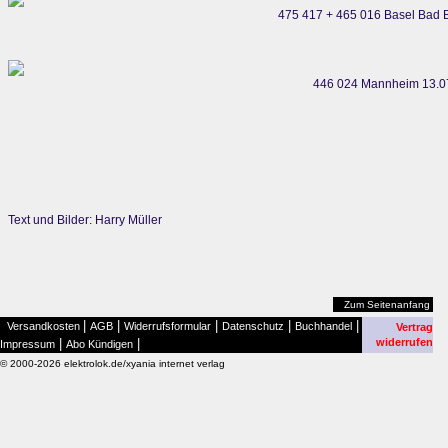
475 417 + 465 016 Basel Bad B
446 024 Mannheim 13.0
Text und Bilder: Harry Müller
Zum Seitenanfang
|
|
|
|
|
Versandkosten
AGB
Widerrufsformular
Datenschutz
Buchhandel
Vertrag
|
|
widerrufen
Impressum
Abo Kündigen
© 2000-2026 elektrolok.de/xyania internet verlag