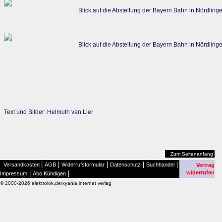
Blick auf die Abstellung der Bayern Bahn in Nördlin
Blick auf die Abstellung der Bayern Bahn in Nördlin
Text und Bilder: Helmuth van Lier
Zum Seitenanfang
|
|
|
|
|
Versandkosten
AGB
Widerrufsformular
Datenschutz
Buchhandel
Vertrag
|
|
widerrufen
Impressum
Abo Kündigen
© 2000-2026 elektrolok.de/xyania internet verlag