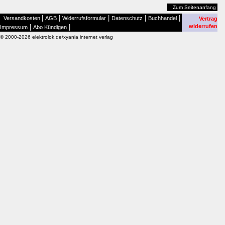
Zum Seitenanfang
|
|
|
|
|
Versandkosten
AGB
Widerrufsformular
Datenschutz
Buchhandel
Vertrag
|
|
widerrufen
Impressum
Abo Kündigen
© 2000-2026 elektrolok.de/xyania internet verlag