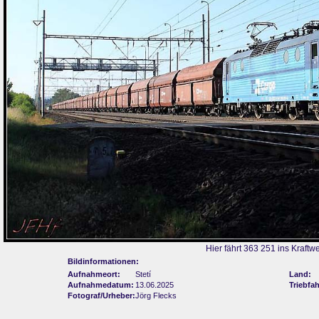
Hier fährt 363 251 ins Kraftw
Bildinformationen:
Aufnahmeort:
Stetí
Land:
Aufnahmedatum:
13.06.2025
Triebfa
Fotograf/Urheber:
Jörg Flecks