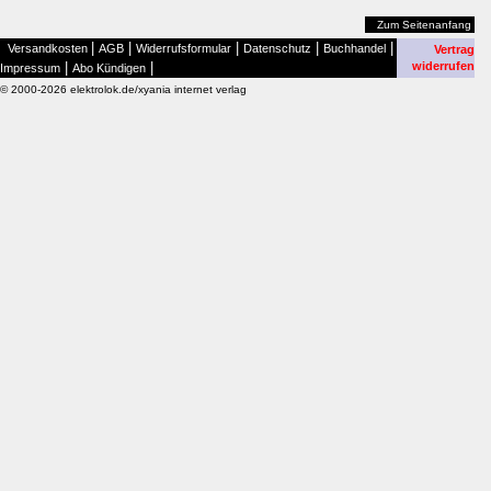
Zum Seitenanfang
|
|
|
|
|
Versandkosten
AGB
Widerrufsformular
Datenschutz
Buchhandel
Vertrag
|
|
widerrufen
Impressum
Abo Kündigen
© 2000-2026 elektrolok.de/xyania internet verlag