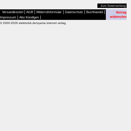
Zum Seitenanfang
|
|
|
|
|
Versandkosten
AGB
Widerrufsformular
Datenschutz
Buchhandel
Vertrag
|
|
widerrufen
Impressum
Abo Kündigen
© 2000-2026 elektrolok.de/xyania internet verlag