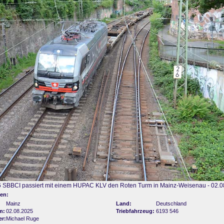
 SBBCI passiert mit einem HUPAC KLV den Roten Turm in Mainz-Weisenau - 02.0
en:
Mainz
Land:
Deutschland
m:
02.08.2025
Triebfahrzeug:
6193 546
er:
Michael Ruge