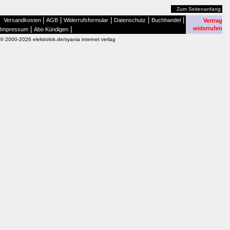
Zum Seitenanfang
|
|
|
|
|
Versandkosten
AGB
Widerrufsformular
Datenschutz
Buchhandel
Vertrag
|
|
widerrufen
Impressum
Abo Kündigen
© 2000-2026 elektrolok.de/xyania internet verlag