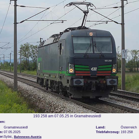
193 258 am 07.05.25 in Gramatneusiedl
en:
Gramatneusiedl
Land:
Österreich
m:
07.05.2025
Triebfahrzeug:
193 258
er:
Sybic,
Bahnnews-Austria