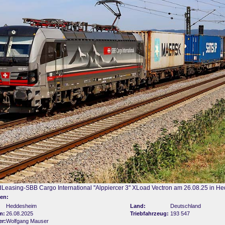
Leasing-SBB Cargo International ''Alppiercer 3'' XLoad Vectron am 26.08.25 in 
en:
Heddesheim
Land:
Deutschland
m:
26.08.2025
Triebfahrzeug:
193 547
er:
Wolfgang Mauser