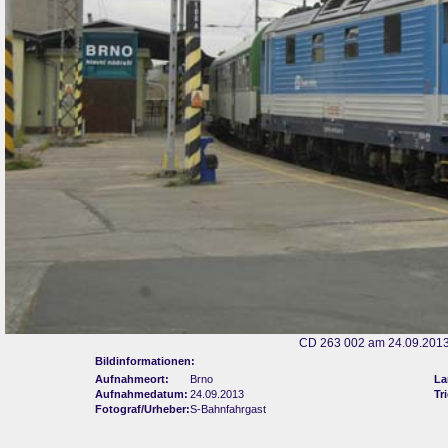
CD 263 002 am 24.09.2013
Bildinformationen:
Aufnahmeort:
Brno
La
Aufnahmedatum:
24.09.2013
Tr
Fotograf/Urheber:
S-Bahnfahrgast