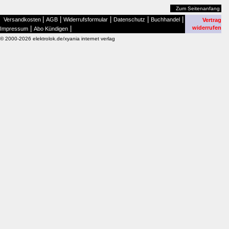
Zum Seitenanfang
|
|
|
|
|
Versandkosten
AGB
Widerrufsformular
Datenschutz
Buchhandel
Vertrag
|
|
widerrufen
Impressum
Abo Kündigen
© 2000-2026 elektrolok.de/xyania internet verlag