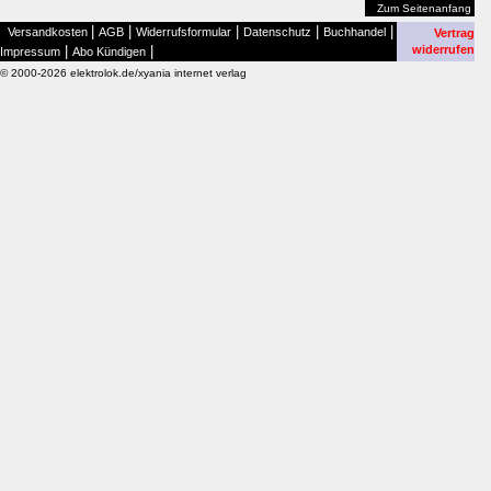
Zum Seitenanfang
|
|
|
|
|
Versandkosten
AGB
Widerrufsformular
Datenschutz
Buchhandel
Vertrag
|
|
widerrufen
Impressum
Abo Kündigen
© 2000-2026 elektrolok.de/xyania internet verlag