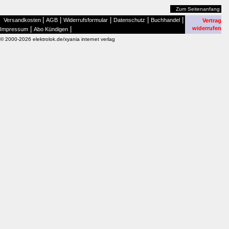
Zum Seitenanfang
|
|
|
|
|
Versandkosten
AGB
Widerrufsformular
Datenschutz
Buchhandel
Vertrag
|
|
widerrufen
Impressum
Abo Kündigen
© 2000-2026 elektrolok.de/xyania internet verlag