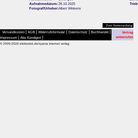
Aufnahmedatum:
26.10.2025
Trie
Fotograf/Urheber:
Albert Winkens
Zum Seitenanfang
|
|
|
|
|
Versandkosten
AGB
Widerrufsformular
Datenschutz
Buchhandel
Vertrag
|
|
widerrufen
Impressum
Abo Kündigen
© 2000-2026 elektrolok.de/xyania internet verlag