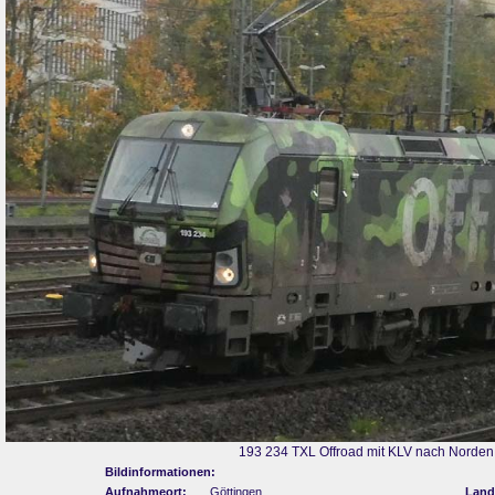
193 234 TXL Offroad mit KLV nach Norden.
Bildinformationen:
Aufnahmeort:
Göttingen
Land