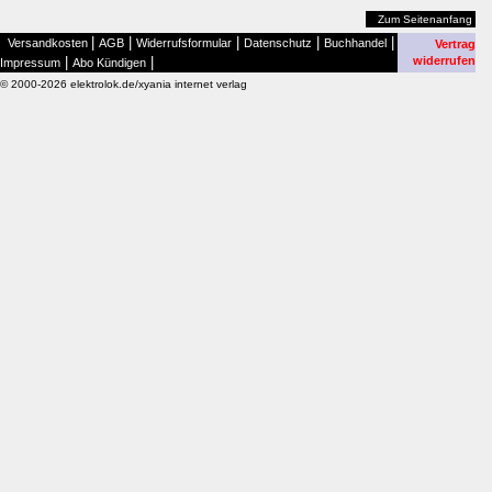
Zum Seitenanfang
|
|
|
|
|
Versandkosten
AGB
Widerrufsformular
Datenschutz
Buchhandel
Vertrag
|
|
widerrufen
Impressum
Abo Kündigen
© 2000-2026 elektrolok.de/xyania internet verlag