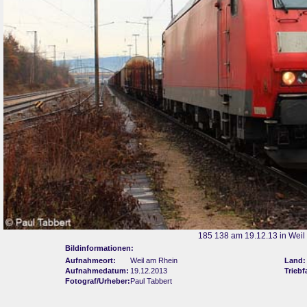
185 138 am 19.12.13 in Weil
Bildinformationen:
Aufnahmeort:
Weil am Rhein
Land:
Aufnahmedatum:
19.12.2013
Triebf
Fotograf/Urheber:
Paul Tabbert