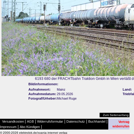
6193 680 der FRACHTbahn Traktion Gmbh in Wien verläßt d
Bildinformationen:
Aufnahmeort:
Mainz
Land:
Aufnahmedatum:
29.05.2026
Triebf
Fotograf/Urheber:
Michael Ruge
Zum Seitenanfang
|
|
|
|
|
Versandkosten
AGB
Widerrufsformular
Datenschutz
Buchhandel
Vertrag
|
|
widerrufen
Impressum
Abo Kündigen
© 2000-2026 elektrolok.de/xyania internet verlag