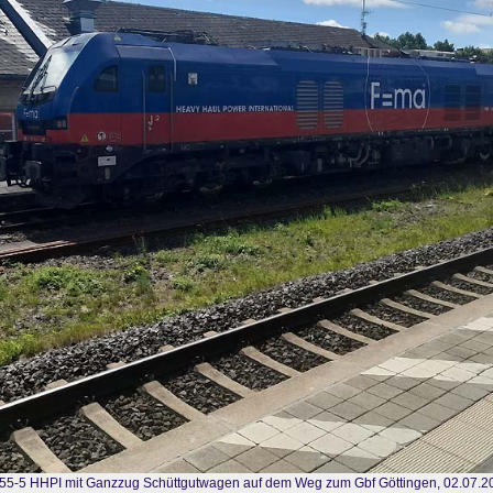
55-5 HHPI mit Ganzzug Schüttgutwagen auf dem Weg zum Gbf Göttingen, 02.07.2