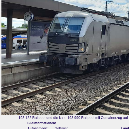
193 122 Railpool und die kalte 193 990 Railpool mit Containerzug auf
Bildinformationen:
Aufnahmeort:
Göttingen
Land