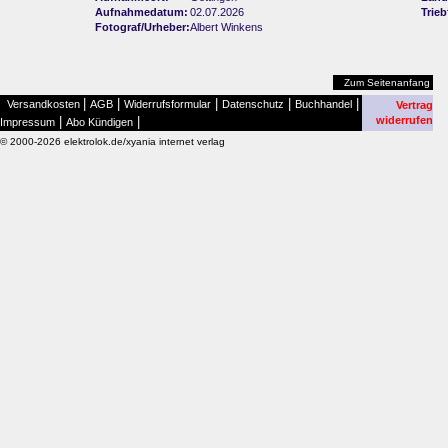
Aufnahmedatum:
02.07.2026
Trie
Fotograf/Urheber:
Albert Winkens
Zum Seitenanfang
|
|
|
|
|
Versandkosten
AGB
Widerrufsformular
Datenschutz
Buchhandel
Vertrag
|
|
widerrufen
Impressum
Abo Kündigen
© 2000-2026 elektrolok.de/xyania internet verlag