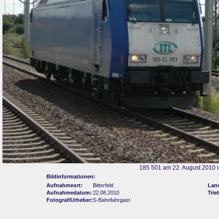
185 501 am 22. August 2010 in
Bildinformationen:
Aufnahmeort:
Bitterfeld
Lan
Aufnahmedatum:
22.08.2010
Trie
Fotograf/Urheber:
S-Bahnfahrgast