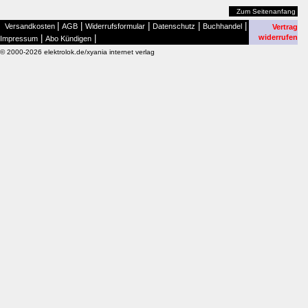
Zum Seitenanfang
|
|
|
|
|
Versandkosten
AGB
Widerrufsformular
Datenschutz
Buchhandel
Vertrag
|
|
widerrufen
Impressum
Abo Kündigen
© 2000-2026 elektrolok.de/xyania internet verlag