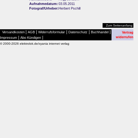
Aufnahmedatum:
03.05.2011
Fotograf/Urheber:
Herbert Pschill
Zum Seitenanfang
|
|
|
|
|
Versandkosten
AGB
Widerrufsformular
Datenschutz
Buchhandel
Vertrag
|
|
widerrufen
Impressum
Abo Kündigen
© 2000-2026 elektrolok.de/xyania internet verlag