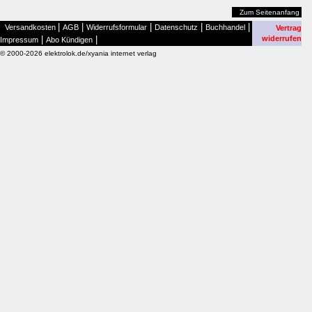
Zum Seitenanfang
|
|
|
|
|
Versandkosten
AGB
Widerrufsformular
Datenschutz
Buchhandel
Vertrag
|
|
widerrufen
Impressum
Abo Kündigen
© 2000-2026 elektrolok.de/xyania internet verlag