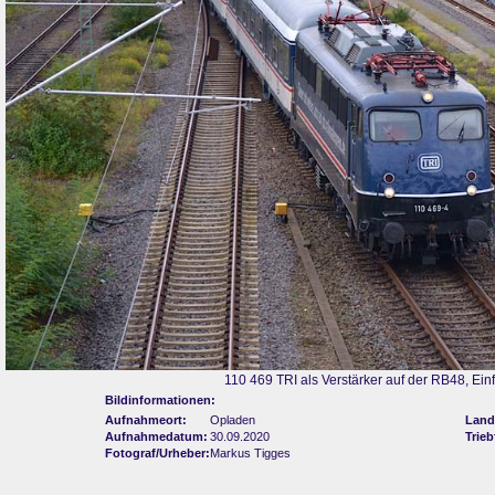
110 469 TRI als Verstärker auf der RB48, Ein
Bildinformationen:
Aufnahmeort:
Opladen
Land
Aufnahmedatum:
30.09.2020
Trie
Fotograf/Urheber:
Markus Tigges