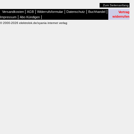
Zum Seitenanfang
|
|
|
|
|
Versandkosten
AGB
Widerrufsformular
Datenschutz
Buchhandel
Vertrag
|
|
widerrufen
Impressum
Abo Kündigen
© 2000-2026 elektrolok.de/xyania internet verlag