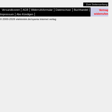
Zum Seitenanfang
|
|
|
|
|
Versandkosten
AGB
Widerrufsformular
Datenschutz
Buchhandel
Vertrag
|
|
widerrufen
Impressum
Abo Kündigen
© 2000-2026 elektrolok.de/xyania internet verlag