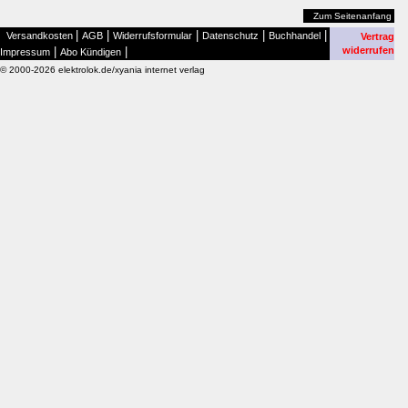
Zum Seitenanfang
|
|
|
|
|
Versandkosten
AGB
Widerrufsformular
Datenschutz
Buchhandel
Vertrag
|
|
widerrufen
Impressum
Abo Kündigen
© 2000-2026 elektrolok.de/xyania internet verlag