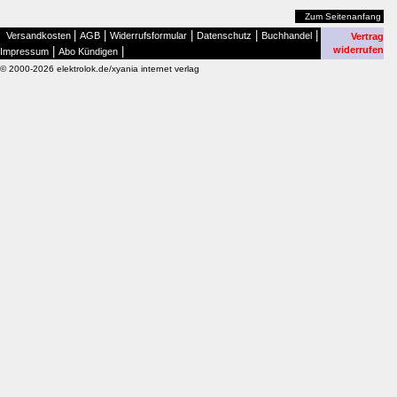
Zum Seitenanfang
|
|
|
|
|
Versandkosten
AGB
Widerrufsformular
Datenschutz
Buchhandel
Vertrag
|
|
widerrufen
Impressum
Abo Kündigen
© 2000-2026 elektrolok.de/xyania internet verlag