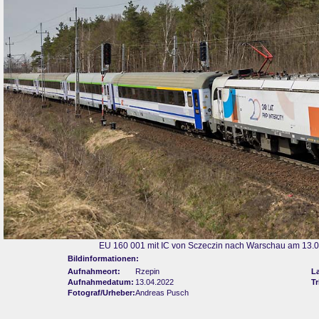
EU 160 001 mit IC von Sczeczin nach Warschau am 13.0
Bildinformationen:
Aufnahmeort:
Rzepin
L
Aufnahmedatum:
13.04.2022
Tr
Fotograf/Urheber:
Andreas Pusch