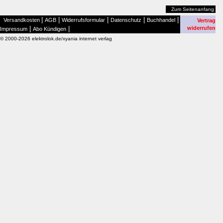
Zum Seitenanfang
|
|
|
|
|
Versandkosten
AGB
Widerrufsformular
Datenschutz
Buchhandel
Vertrag
|
|
widerrufen
Impressum
Abo Kündigen
© 2000-2026 elektrolok.de/xyania internet verlag