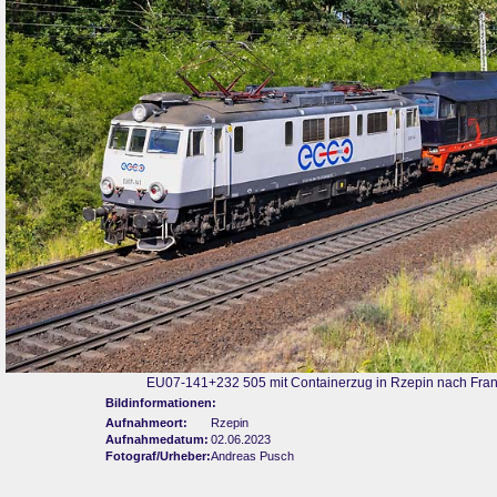
EU07-141+232 505 mit Containerzug in Rzepin nach Fran
Bildinformationen:
Aufnahmeort:
Rzepin
Aufnahmedatum:
02.06.2023
Fotograf/Urheber:
Andreas Pusch