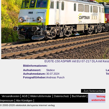
EU07E-150 ASPWR mit EU 07-217 DLA mit Kess
Bildinformationen:
Aufnahmeort:
Slubice
La
Aufnahmedatum:
30.07.2024
Tr
Fotograf/Urheber:
Andreas Pusch
Zum Seitenanfang
|
|
|
|
|
Versandkosten
AGB
Widerrufsformular
Datenschutz
Buchhandel
Vertrag
|
|
widerrufen
Impressum
Abo Kündigen
© 2000-2026 elektrolok.de/xyania internet verlag