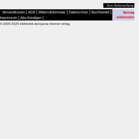
Zum Seitenanfang
|
|
|
|
|
Versandkosten
AGB
Widerrufsformular
Datenschutz
Buchhandel
Vertrag
|
|
widerrufen
Impressum
Abo Kündigen
© 2000-2026 elektrolok.de/xyania internet verlag