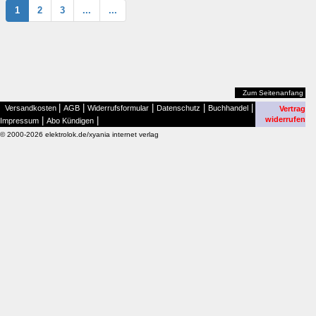
1
2
3
...
...
Zum Seitenanfang
|
|
|
|
|
Versandkosten
AGB
Widerrufsformular
Datenschutz
Buchhandel
Vertrag
|
|
widerrufen
Impressum
Abo Kündigen
© 2000-2026 elektrolok.de/xyania internet verlag