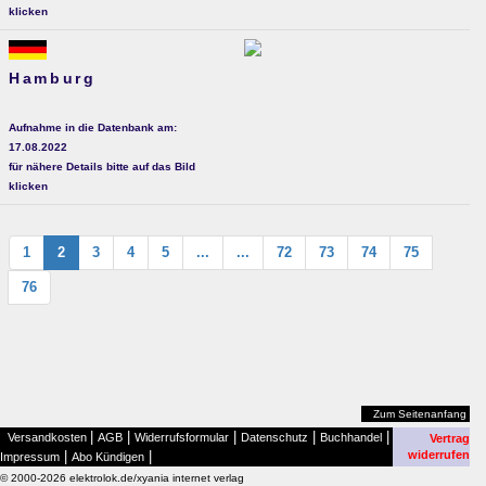
klicken
Hamburg
Aufnahme in die Datenbank am:
17.08.2022
für nähere Details bitte auf das Bild
klicken
1
2
3
4
5
...
...
72
73
74
75
76
Zum Seitenanfang
|
|
|
|
|
Versandkosten
AGB
Widerrufsformular
Datenschutz
Buchhandel
Vertrag
|
|
widerrufen
Impressum
Abo Kündigen
© 2000-2026 elektrolok.de/xyania internet verlag