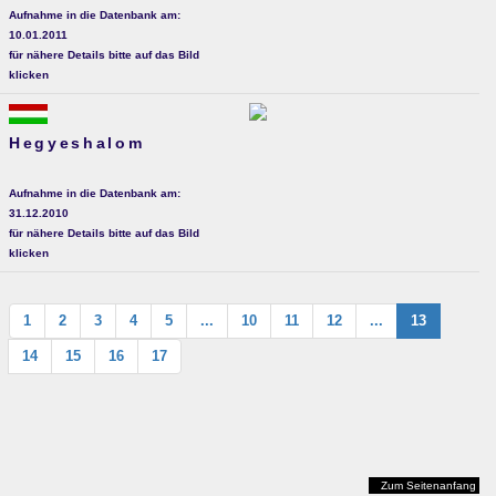
Aufnahme in die Datenbank am:
10.01.2011
für nähere Details bitte auf das Bild
klicken
Hegyeshalom
Aufnahme in die Datenbank am:
31.12.2010
für nähere Details bitte auf das Bild
klicken
1
2
3
4
5
...
10
11
12
...
13
14
15
16
17
Zum Seitenanfang