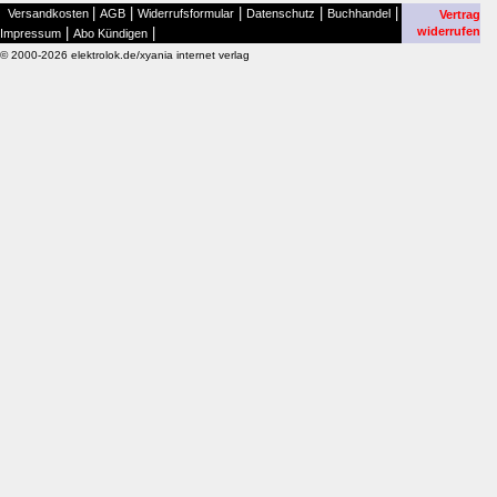
|
|
|
|
|
Versandkosten
AGB
Widerrufsformular
Datenschutz
Buchhandel
Vertrag
|
|
widerrufen
Impressum
Abo Kündigen
© 2000-2026 elektrolok.de/xyania internet verlag