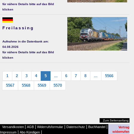
für nähere Details bitte auf das Bild
klicken
Freilassing
Aufnahme in die Datenbank am:
04.08.2026
für nähere Details bitte auf das Bild
klicken
1
2
3
4
5
...
6
7
8
...
5566
5567
5568
5569
5570
Zum Seitenanfang
|
|
|
|
|
Versandkosten
AGB
Widerrufsformular
Datenschutz
Buchhandel
Vertrag
|
|
widerrufen
Impressum
Abo Kündigen