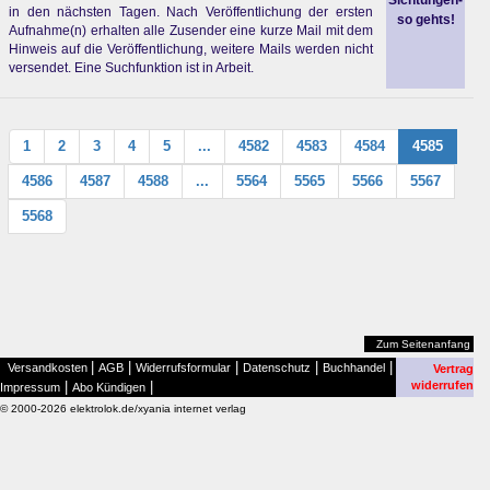
Sichtungen-
in den nächsten Tagen. Nach Veröffentlichung der ersten
so gehts!
Aufnahme(n) erhalten alle Zusender eine kurze Mail mit dem
Hinweis auf die Veröffentlichung, weitere Mails werden nicht
versendet. Eine Suchfunktion ist in Arbeit.
1
2
3
4
5
...
4582
4583
4584
4585
4586
4587
4588
...
5564
5565
5566
5567
5568
Zum Seitenanfang
|
|
|
|
|
Versandkosten
AGB
Widerrufsformular
Datenschutz
Buchhandel
Vertrag
|
|
widerrufen
Impressum
Abo Kündigen
© 2000-2026 elektrolok.de/xyania internet verlag