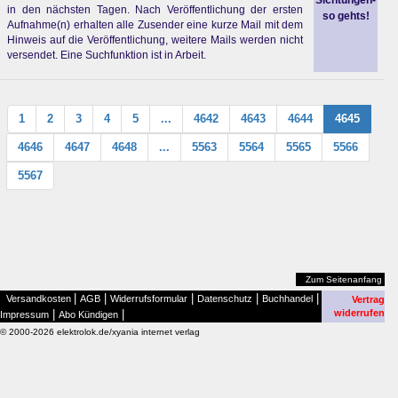
Sichtungen-
in den nächsten Tagen. Nach Veröffentlichung der ersten
so gehts!
Aufnahme(n) erhalten alle Zusender eine kurze Mail mit dem
Hinweis auf die Veröffentlichung, weitere Mails werden nicht
versendet. Eine Suchfunktion ist in Arbeit.
1
2
3
4
5
...
4642
4643
4644
4645
4646
4647
4648
...
5563
5564
5565
5566
5567
Zum Seitenanfang
|
|
|
|
|
Versandkosten
AGB
Widerrufsformular
Datenschutz
Buchhandel
Vertrag
|
|
widerrufen
Impressum
Abo Kündigen
© 2000-2026 elektrolok.de/xyania internet verlag