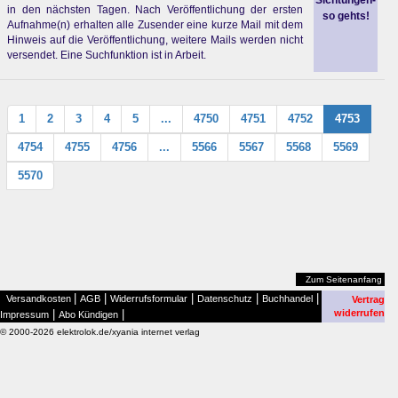
Sichtungen-
in den nächsten Tagen. Nach Veröffentlichung der ersten
so gehts!
Aufnahme(n) erhalten alle Zusender eine kurze Mail mit dem
Hinweis auf die Veröffentlichung, weitere Mails werden nicht
versendet. Eine Suchfunktion ist in Arbeit.
1
2
3
4
5
...
4750
4751
4752
4753
4754
4755
4756
...
5566
5567
5568
5569
5570
Zum Seitenanfang
|
|
|
|
|
Versandkosten
AGB
Widerrufsformular
Datenschutz
Buchhandel
Vertrag
|
|
widerrufen
Impressum
Abo Kündigen
© 2000-2026 elektrolok.de/xyania internet verlag