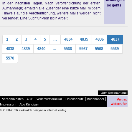
Sichtungen-
in den nächsten Tagen. Nach Veröffentlichung der ersten
so gehts!
Aufnahme(n) erhalten alle Zusender eine kurze Mail mit dem
Hinweis auf die Veröffentlichung, weitere Mails werden nicht
versendet. Eine Suchfunktion ist in Arbeit.
1
2
3
4
5
...
4834
4835
4836
4837
4838
4839
4840
...
5566
5567
5568
5569
5570
Zum Seitenanfang
|
|
|
|
|
Versandkosten
AGB
Widerrufsformular
Datenschutz
Buchhandel
Vertrag
|
|
widerrufen
Impressum
Abo Kündigen
© 2000-2026 elektrolok.de/xyania internet verlag