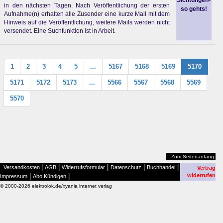
Sichtungen-
in den nächsten Tagen. Nach Veröffentlichung der ersten
so gehts!
Aufnahme(n) erhalten alle Zusender eine kurze Mail mit dem
Hinweis auf die Veröffentlichung, weitere Mails werden nicht
versendet. Eine Suchfunktion ist in Arbeit.
1
2
3
4
5
...
5167
5168
5169
5170
5171
5172
5173
...
5566
5567
5568
5569
5570
Zum Seitenanfang
|
|
|
|
|
Versandkosten
AGB
Widerrufsformular
Datenschutz
Buchhandel
Vertrag
|
|
widerrufen
Impressum
Abo Kündigen
© 2000-2026 elektrolok.de/xyania internet verlag