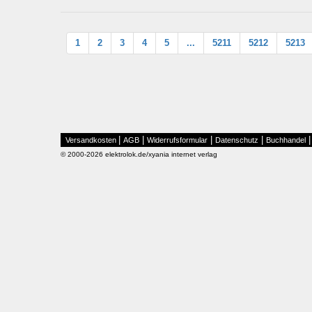
1
2
3
4
5
...
5211
5212
5213
|
|
|
|
Versandkosten
AGB
Widerrufsformular
Datenschutz
Buchhandel
© 2000-2026 elektrolok.de/xyania internet verlag