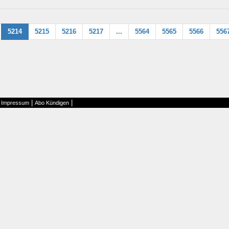
5214
5215
5216
5217
...
5564
5565
5566
556
|
|
|
Impressum
Abo Kündigen