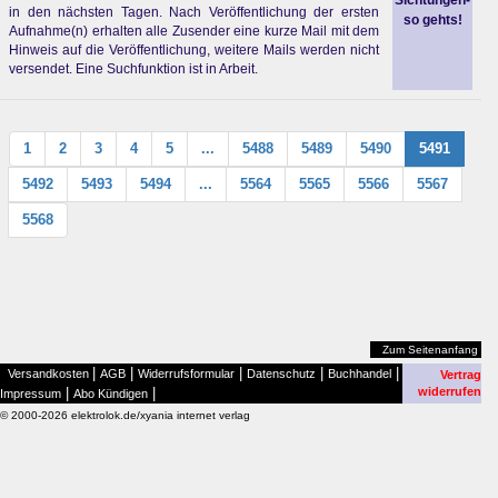
Sichtungen-
in den nächsten Tagen. Nach Veröffentlichung der ersten
so gehts!
Aufnahme(n) erhalten alle Zusender eine kurze Mail mit dem
Hinweis auf die Veröffentlichung, weitere Mails werden nicht
versendet. Eine Suchfunktion ist in Arbeit.
1
2
3
4
5
...
5488
5489
5490
5491
5492
5493
5494
...
5564
5565
5566
5567
5568
Zum Seitenanfang
|
|
|
|
|
Versandkosten
AGB
Widerrufsformular
Datenschutz
Buchhandel
Vertrag
|
|
widerrufen
Impressum
Abo Kündigen
© 2000-2026 elektrolok.de/xyania internet verlag