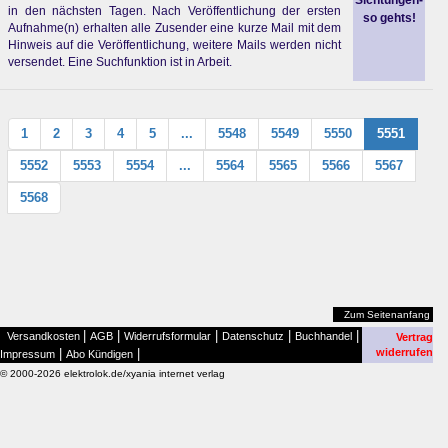
Sichtungen-
in den nächsten Tagen. Nach Veröffentlichung der ersten
so gehts!
Aufnahme(n) erhalten alle Zusender eine kurze Mail mit dem
Hinweis auf die Veröffentlichung, weitere Mails werden nicht
versendet. Eine Suchfunktion ist in Arbeit.
1
2
3
4
5
...
5548
5549
5550
5551
5552
5553
5554
...
5564
5565
5566
5567
5568
Zum Seitenanfang
|
|
|
|
|
Versandkosten
AGB
Widerrufsformular
Datenschutz
Buchhandel
Vertrag
|
|
widerrufen
Impressum
Abo Kündigen
© 2000-2026 elektrolok.de/xyania internet verlag