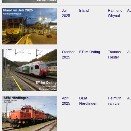
Juli
Irland
Raimund
Au
2025
Whynal
Oktober
ET im Ösling
Thomas
Au
2025
Förster
April
BEM
Helmuth
Au
2025
Nördlingen
van Lier