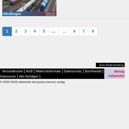
1
2
3
4
5
...
...
6
7
8
Zum Seitenanfang
|
|
|
|
|
Versandkosten
AGB
Widerrufsformular
Datenschutz
Buchhandel
Vertrag
|
|
widerrufen
Impressum
Abo Kündigen
© 2000-2026 elektrolok.de/xyania internet verlag