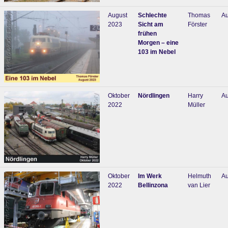
August
Schlechte
Thomas
Au
2023
Sicht am
Förster
frühen
Morgen – eine
103 im Nebel
Oktober
Nördlingen
Harry
Au
2022
Müller
Oktober
Im Werk
Helmuth
Au
2022
Bellinzona
van Lier