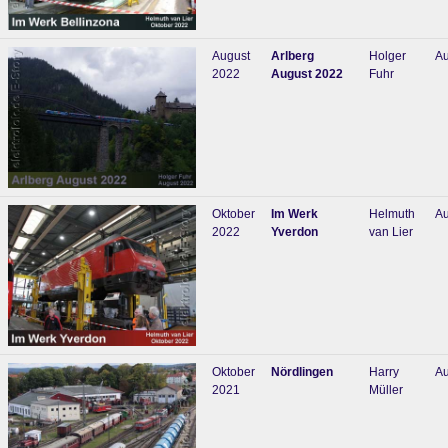
August
Arlberg
Holger
Au
2022
August 2022
Fuhr
Oktober
Im Werk
Helmuth
Au
2022
Yverdon
van Lier
Oktober
Nördlingen
Harry
Au
2021
Müller