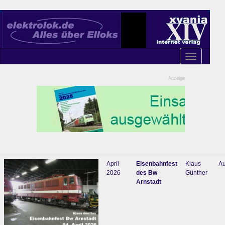
Toggle
navigation
Anzeige
April
Eisenbahnfest
Klaus
Au
2026
des Bw
Günther
Arnstadt