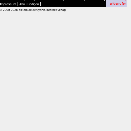
|
|
widerrufen
Impressum
Abo Kündigen
© 2000-2026 elektrolok.de/xyania internet verlag