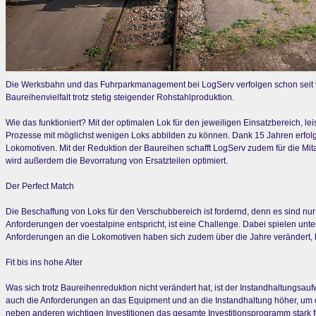
Die Werksbahn und das Fuhrparkmanagement bei LogServ verfolgen schon seit vie
Baureihenvielfalt trotz stetig steigender Rohstahlproduktion.
Wie das funktioniert? Mit der optimalen Lok für den jeweiligen Einsatzbereich, 
Prozesse mit möglichst wenigen Loks abbilden zu können. Dank 15 Jahren erfolg
Lokomotiven. Mit der Reduktion der Baureihen schafft LogServ zudem für die Mit
wird außerdem die Bevorratung von Ersatzteilen optimiert.
Der Perfect Match
Die Beschaffung von Loks für den Verschubbereich ist fordernd, denn es sind nur
Anforderungen der voestalpine entspricht, ist eine Challenge. Dabei spielen unte
Anforderungen an die Lokomotiven haben sich zudem über die Jahre verändert, 
Fit bis ins hohe Alter
Was sich trotz Baureihenreduktion nicht verändert hat, ist der Instandhaltun
auch die Anforderungen an das Equipment und an die Instandhaltung höher, um di
neben anderen wichtigen Investitionen das gesamte Investitionsprogramm stark ford