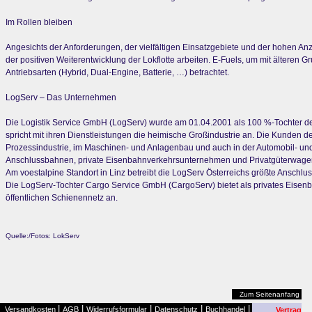
Im Rollen bleiben
Angesichts der Anforderungen, der vielfältigen Einsatzgebiete und der hohen 
der positiven Weiterentwicklung der Lokflotte arbeiten. E-Fuels, um mit älteren
Antriebsarten (Hybrid, Dual-Engine, Batterie, …) betrachtet.
LogServ – Das Unternehmen
Die Logistik Service GmbH (LogServ) wurde am 01.04.2001 als 100 %-Tochter der 
spricht mit ihren Dienstleistungen die heimische Großindustrie an. Die Kunden de
Prozessindustrie, im Maschinen- und Anlagenbau und auch in der Automobil- und
Anschlussbahnen, private Eisenbahnverkehrsunternehmen und Privatgüterwagen
Am voestalpine Standort in Linz betreibt die LogServ Österreichs größte Ansch
Die LogServ-Tochter Cargo Service GmbH (CargoServ) bietet als privates Eise
öffentlichen Schienennetz an.
Quelle:/Fotos: LokServ
Zum Seitenanfang
|
|
|
|
|
Versandkosten
AGB
Widerrufsformular
Datenschutz
Buchhandel
Vertrag