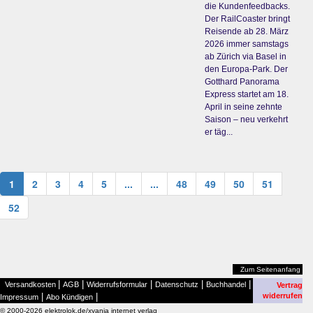
die Kundenfeedbacks.
Der RailCoaster bringt
Reisende ab 28. März
2026 immer samstags
ab Zürich via Basel in
den Europa-Park. Der
Gotthard Panorama
Express startet am 18.
April in seine zehnte
Saison – neu verkehrt
er täg...
1
2
3
4
5
...
...
48
49
50
51
52
Zum Seitenanfang
|
|
|
|
|
Versandkosten
AGB
Widerrufsformular
Datenschutz
Buchhandel
Vertrag
|
|
widerrufen
Impressum
Abo Kündigen
© 2000-2026 elektrolok.de/xyania internet verlag