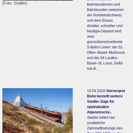
(Foto: Stadler)
Bahnkundinnen und
Bahnkunden zwischen
der Nordwestschweiz
und dem Elsass
direkter, schneller und
häufiger.Geplant sind
zwei
grenzüberschreitende
S-Bahn-Linien: die S2
Olten–Basel–Mulhouse
und die S4 Laufen–
Basel–St. Louis. Dafür
hat di...
10.04.2026
Gornergrat
Bahn bestellt weitere
Stadler-Züge für
spektakuläre
Alpenstrecke..
Stadler liefert vier
zusätzliche
Zahnradtriebzüge des