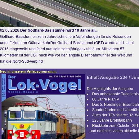
02.06.2026
Der Gotthard-Basistunnel wird 10 Jahre alt..
Gotthard-Basistunnel: zehn Jahre schnellere Verbindungen für die Reisenden
und effizienterer GüterverkehrDer Gotthard-Basistunnel (GBT) wurde am 1. Juni
2016 eingeweiht und feiert nun sein zehnjähriges Jubiläum. Mit seinen 57
Kilometern ist der GBT nach wie vor der längste Eisenbahntunnel der Welt und
hat die Nord-Süd-Verbind
Neu in unserem Verlagsprogramm:
Inhalt Ausgabe 234 / Jun
Die Highlights der Ausgabe:
Das unbekannte Turkmenis
60 Jahre Plan V
Das 5. Nördlinger Eisenbah
Sonderfahrten und Überfü
Auch der TEV feierte: 32. 
125 Jahre Brohltalbahn
Rückkehr zum Öchsle - 251
...und natürlich vielen aktuelle