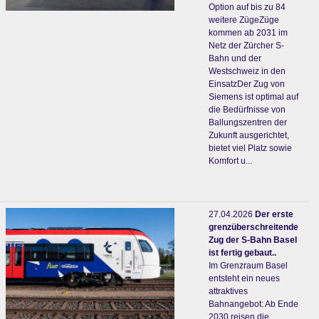
Option auf bis zu 84
weitere ZügeZüge
kommen ab 2031 im
Netz der Zürcher S-
Bahn und der
Westschweiz in den
EinsatzDer Zug von
Siemens ist optimal auf
die Bedürfnisse von
Ballungszentren der
Zukunft ausgerichtet,
bietet viel Platz sowie
Komfort u...
27.04.2026
Der erste
grenzüberschreitende
Zug der S-Bahn Basel
ist fertig gebaut..
Im Grenzraum Basel
entsteht ein neues
attraktives
Bahnangebot: Ab Ende
2030 reisen die