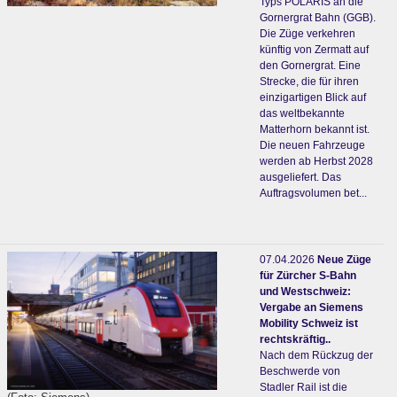
Typs POLARIS an die
Gornergrat Bahn (GGB).
Die Züge verkehren
künftig von Zermatt auf
den Gornergrat. Eine
Strecke, die für ihren
einzigartigen Blick auf
das weltbekannte
Matterhorn bekannt ist.
Die neuen Fahrzeuge
werden ab Herbst 2028
ausgeliefert. Das
Auftragsvolumen bet...
07.04.2026
Neue Züge
für Zürcher S-Bahn
und Westschweiz:
Vergabe an Siemens
Mobility Schweiz ist
rechtskräftig..
Nach dem Rückzug der
Beschwerde von
Stadler Rail ist die