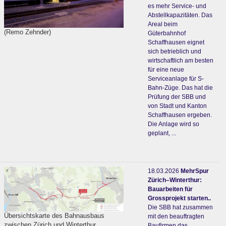
es mehr Service- und
Abstellkapazitäten. Das
Areal beim
(Remo Zehnder)
Güterbahnhof
Schaffhausen eignet
sich betrieblich und
wirtschaftlich am besten
für eine neue
Serviceanlage für S-
Bahn-Züge. Das hat die
Prüfung der SBB und
von Stadt und Kanton
Schaffhausen ergeben.
Die Anlage wird so
geplant, ...
18.03.2026
MehrSpur
Zürich–Winterthur:
Bauarbeiten für
Grossprojekt starten..
Die SBB hat zusammen
Übersichtskarte des Bahnausbaus
mit den beauftragten
zwischen Zürich und Winterthur.
Baufirmen das