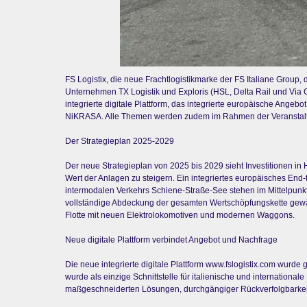
FS Logistix, die neue Frachtlogistikmarke der FS Italiane Group, d
Unternehmen TX Logistik und Exploris (HSL, Delta Rail und Via
integrierte digitale Plattform, das integrierte europäische Ange
NiKRASA. Alle Themen werden zudem im Rahmen der Veranstaltung 
Der Strategieplan 2025-2029
Der neue Strategieplan von 2025 bis 2029 sieht Investitionen in
Wert der Anlagen zu steigern. Ein integriertes europäisches En
intermodalen Verkehrs Schiene-Straße-See stehen im Mittelpunkt d
vollständige Abdeckung der gesamten Wertschöpfungskette gewährl
Flotte mit neuen Elektrolokomotiven und modernen Waggons.
Neue digitale Plattform verbindet Angebot und Nachfrage
Die neue integrierte digitale Plattform www.fslogistix.com wurde
wurde als einzige Schnittstelle für italienische und internation
maßgeschneiderten Lösungen, durchgängiger Rückverfolgbarkeit 