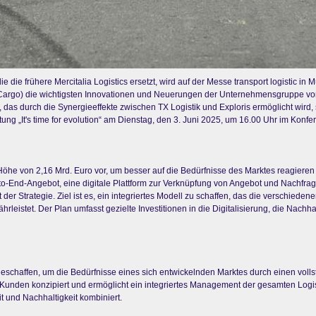
ie die frühere Mercitalia Logistics ersetzt, wird auf der Messe transport logistic 
 Cargo) die wichtigsten Innovationen und Neuerungen der Unternehmensgruppe vor
bot, das durch die Synergieeffekte zwischen TX Logistik und Exploris ermöglicht wi
„It's time for evolution“ am Dienstag, den 3. Juni 2025, um 16.00 Uhr im Konfer
 Höhe von 2,16 Mrd. Euro vor, um besser auf die Bedürfnisse des Marktes reagieren 
d-to-End-Angebot, eine digitale Plattform zur Verknüpfung von Angebot und Nachfr
er Strategie. Ziel ist es, ein integriertes Modell zu schaffen, das die verschiede
eistet. Der Plan umfasst gezielte Investitionen in die Digitalisierung, die Nachha
 geschaffen, um die Bedürfnisse eines sich entwickelnden Marktes durch einen volls
ale Kunden konzipiert und ermöglicht ein integriertes Management der gesamten Logi
und Nachhaltigkeit kombiniert.