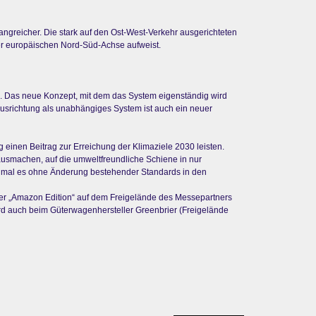
ngreicher. Die stark auf den Ost-West-Verkehr ausgerichteten
er europäischen Nord-Süd-Achse aufweist.
n. Das neue Konzept, mit dem das System eigenständig wird
euausrichtung als unabhängiges System ist auch ein neuer
 einen Beitrag zur Erreichung der Klimaziele 2030 leisten.
ausmachen, auf die umweltfreundliche Schiene in nur
 zumal es ohne Änderung bestehender Standards in den
 der „Amazon Edition“ auf dem Freigelände des Messepartners
ird auch beim Güterwagenhersteller Greenbrier (Freigelände