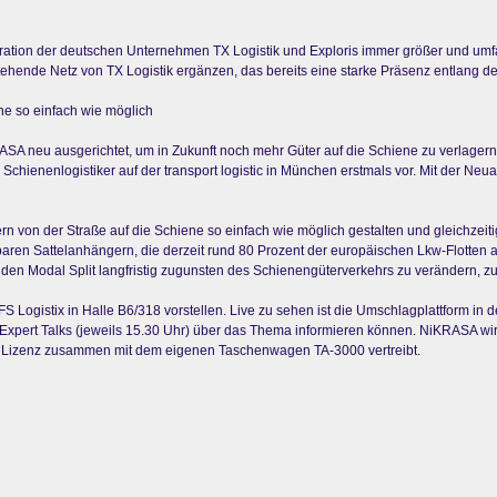
ation der deutschen Unternehmen TX Logistik und Exploris immer größer und umfa
ehende Netz von TX Logistik ergänzen, das bereits eine starke Präsenz entlang d
e so einfach wie möglich
ASA neu ausgerichtet, um in Zukunft noch mehr Güter auf die Schiene zu verlager
r Schienenlogistiker auf der transport logistic in München erstmals vor. Mit der N
n von der Straße auf die Schiene so einfach wie möglich gestalten und gleichzeitig
ren Sattelanhängern, die derzeit rund 80 Prozent der europäischen Lkw-Flotten 
m den Modal Split langfristig zugunsten des Schienengüterverkehrs zu verändern,
 Logistix in Halle B6/318 vorstellen. Live zu sehen ist die Umschlagplattform in
 Expert Talks (jeweils 15.30 Uhr) über das Thema informieren können. NiKRASA w
in Lizenz zusammen mit dem eigenen Taschenwagen TA-3000 vertreibt.