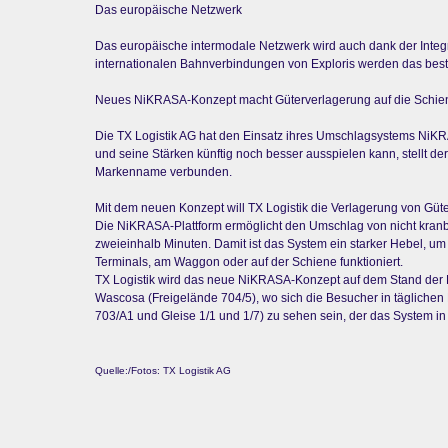
Das europäische Netzwerk
Das europäische intermodale Netzwerk wird auch dank der Integr
internationalen Bahnverbindungen von Exploris werden das best
Neues NiKRASA-Konzept macht Güterverlagerung auf die Schien
Die TX Logistik AG hat den Einsatz ihres Umschlagsystems NiKR
und seine Stärken künftig noch besser ausspielen kann, stellt de
Markenname verbunden.
Mit dem neuen Konzept will TX Logistik die Verlagerung von Güter
Die NiKRASA-Plattform ermöglicht den Umschlag von nicht kranba
zweieinhalb Minuten. Damit ist das System ein starker Hebel, u
Terminals, am Waggon oder auf der Schiene funktioniert.
TX Logistik wird das neue NiKRASA-Konzept auf dem Stand der FS
Wascosa (Freigelände 704/5), wo sich die Besucher in täglichen
703/A1 und Gleise 1/1 und 1/7) zu sehen sein, der das System 
Quelle:/Fotos: TX Logistik AG